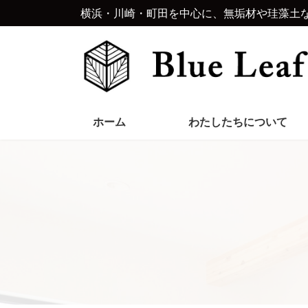
コ
ナ
横浜・川崎・町田を中心に、無垢材や珪藻土
ン
ビ
テ
ゲ
ン
ー
ツ
シ
へ
ョ
ス
ン
キ
に
ホーム
わたしたちについて
ッ
移
プ
動