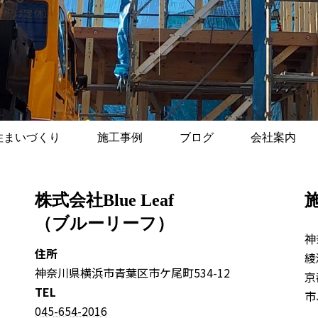
日・祝は定休）
住まいづくり
施工事例
ブログ
会社案内
株式会社Blue Leaf
（ブルーリーフ）
神
住所
綾
神奈川県横浜市青葉区市ケ尾町534-12
京
TEL
市
045-654-2016